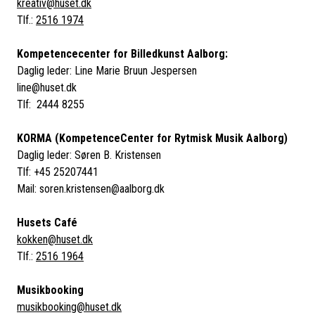
kreativ@huset.dk
Tlf.:
2516 1974
Kompetencecenter for Billedkunst Aalborg:
Daglig leder: Line Marie Bruun Jespersen
line@huset.dk
Tlf: 2444 8255
KORMA (KompetenceCenter for Rytmisk Musik Aalborg)
Daglig leder: Søren B. Kristensen
Tlf: +45 25207441
Mail: soren.kristensen@aalborg.dk
Husets Café
kokken@huset.dk
Tlf.:
2516 1964
Musikbooking
musikbooking@huset.dk