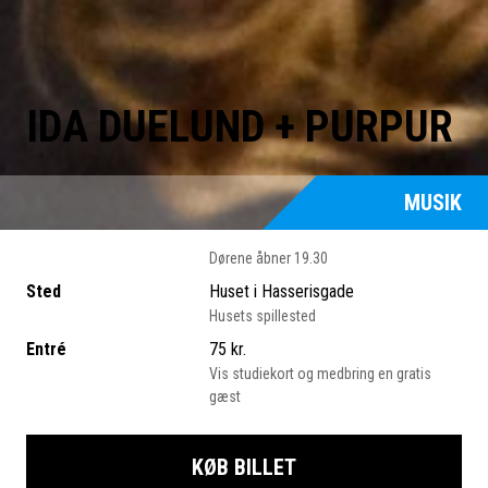
IDA DUELUND + PURPUR
MUSIK
Dørene åbner 19.30
Sted
Huset i Hasserisgade
Husets spillested
Entré
75 kr.
Vis studiekort og medbring en gratis
gæst
KØB BILLET