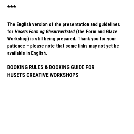
***
The English version of the presentation and guidelines
for
Husets Form og Glasurværksted
(the Form and Glaze
Workshop) is still being prepared. Thank you for your
patience – please note that some links may not yet be
available in English.
BOOKING RULES & BOOKING GUIDE FOR
HUSETS CREATIVE WORKSHOPS
By purchasing a workshop booking ticket, you agree to follow
the booking rules of Husets Creative Workshops and give your
consent to the sanctions listed below.
Violation of the workshop booking rules may result in
your booking being cancelled without notice and
without refund. Repeated violations will lead to the
user being blocked from using Husets Creative