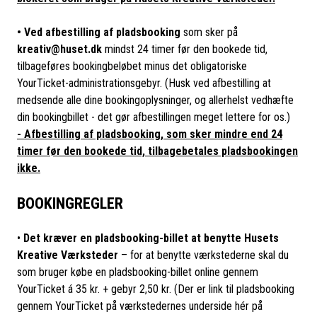
• Ved afbestilling af pladsbooking
som sker på
kreativ@huset.dk
mindst 24 timer før den bookede tid,
tilbageføres bookingbeløbet minus det obligatoriske
YourTicket-administrationsgebyr. (Husk ved afbestilling at
medsende alle dine bookingoplysninger, og allerhelst vedhæfte
din bookingbillet - det gør afbestillingen meget lettere for os.)
- Afbestilling af pladsbooking, som sker mindre end 24
timer før den bookede tid, tilbagebetales pladsbookingen
ikke.
BOOKINGREGLER
•
Det kræver en pladsbooking-billet at benytte Husets
Kreative Værksteder
– for at benytte værkstederne skal du
som bruger købe en pladsbooking-billet online gennem
YourTicket á 35 kr. + gebyr 2,50 kr. (Der er link til pladsbooking
gennem YourTicket på værkstedernes underside hér på