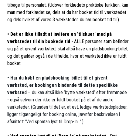
tilbage til personalet. (Udover forklædets praktiske funktion, kan
man med forklædet se, dels at du har booket tid til værkstedet
og dels hvilket af vores 3 værksteder, du har booket tid til.)
•
Det er ikke tilladt at invitere en 'tilskuer' med på
værkstedet til din bookede tid
- ALLE personer som befinder
sig på et givent værksted, skal altså have en pladsbooking-billet,
og det gælder også i de tilfælde, hvor et værksted ikke er fuldt
booket.
• Har du købt en pladsbooking-billet til et givent
værksted, er bookingen bindende til dette specifikke
værksted
– du kan altså ikke ’bytte værksted’ efter fremmøde
- også selvom der ikke er fuldt booket på et af de andre
værksteder. (Grunden til det er, at evt. ledige værkstedspladser,
ligger tilgængeligt for booking online, jævnfør beskrivelsen i
afsnittet: ’Ved spontan lyst til Drop-In…’.)