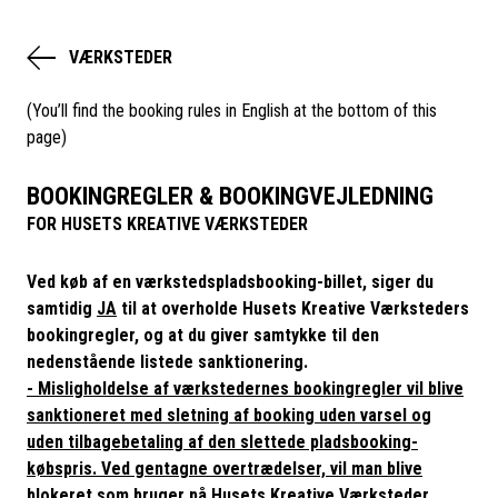
VÆRKSTEDER
(You’ll find the booking rules in English at the bottom of this
page)
BOOKINGREGLER & BOOKINGVEJLEDNING
FOR HUSETS KREATIVE VÆRKSTEDER
Ved køb af en værkstedspladsbooking-billet, siger du
samtidig
JA
til at overholde Husets Kreative Værksteders
bookingregler, og at du giver samtykke til den
nedenstående listede sanktionering.
- Misligholdelse af værkstedernes bookingregler vil blive
sanktioneret med sletning af booking uden varsel og
uden tilbagebetaling af den slettede pladsbooking-
købspris.
Ved gentagne overtrædelser, vil man blive
blokeret som bruger på Husets Kreative Værksteder.