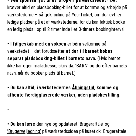
• Ved spontan lyst til et ’Drop-In’ på værkstedet
-
Det
kræver altid en pladsbooking-billet for at komme og arbejde på
værkstederne – så tjek, online på YourTicket, om der evt. er
ledige pladser på et af værkstederne, for du kan faktisk booke
en ledig plads i op til 2 timer inde i et 3-timers bookinginterval.
• I følgeskab med en voksen
er børn velkomne på
værkstedet – det forudsætter
at der til barnet købes
separat pladsbooking-billet i barnets navn.
(Hvis barnet
ikke har egen mailadresse, skriv da: 'BARN' og derefter barnets
navn, når du booker plads til barnet.)
• Du kan altid, i værkstedernes
Åbningstid
, komme og
afhente færdigglaserede værker, uden pladsbestilling.
-
• Du kan læse
den nye og opdateret
’Brugeraftale’ og
’Brugervejledning’
på værkstedssiden på huset.dk. Brugeraftale