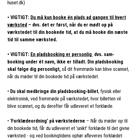
huset.dk)
• VIGTIGT:
Du må kun booke én plads ad gangen til hvert
værksted
– dvs. det er først, når du er mødt op på
værkstedet til din bookede tid, at du må booke din næste
tid til samme værksted.
• VIGTIGT:
En pladsbooking er personlig
dvs. sam-
booking under ét navn, ikke er tilladt. Din pladsbooking
skal følge dig personligt,
så dit fremmøde kan blive scannet,
når du møder til din bookede tid på værkstedet.
•
Du skal medbringe din pladsbooking-billet
, fysisk eller
elektronisk, ved fremmøde på værkstedet, hvor billetten vil
blive scannet, og du derefter får udleveret et forklæde.
• ’
Forklædeordning’ på værkstederne
– Når du møder op til
din bookede tid, får du udleveret et 'unikt' forklæde til det givne
værksted - og ved bookingtidens ophør afleveres forklædet